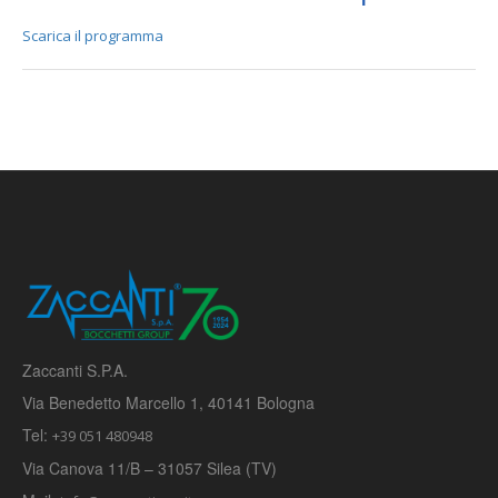
Scarica il programma
Zaccanti S.P.A.
Via Benedetto Marcello 1, 40141 Bologna
Tel:
+39 051 480948
Via Canova 11/B – 31057 Silea (TV)