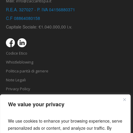
Mail:
info@zaccantispa.it
R.E.A. 327027 - P. IVA 04156880371
C.F 08864080158
Capitale Sociale: €1.040.000,00 i.v.
Codice Etico
Whistleblowing
Politica parità di genere
Note Legali
Privacy Policy
Cookie Law
We value your privacy
Matomo Analytics
Certificato UNI EN ISO 9001
We use cookies to enhance your browsing experience, serve
Certificato UNI/PdR 125
personalized ads or content, and analyze our traffic. By