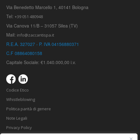
Via Benedetto Marcello 1, 40141 Bologna
Tel:
+39 051 480948
Via Canova 11/B – 31057 Silea (TV)
Mail:
info@zaccantispa.it
R.E.A. 327027 - P. IVA 04156880371
C.F 08864080158
Capitale Sociale: €1.040.000,00 i.v.
Codice Etico
Whistleblowing
Politica parità di genere
Note Legali
Privacy Policy
Cookie Law