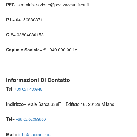
PEC=
amministrazione@pec.zaccantispa.it
P.I.=
04156880371
C.F=
08864080158
Capitale Sociale
= €1.040.000,00 i.v.
Informazioni Di Contatto
Tel
:
+39 051 480948
Indirizzo
= Viale Sarca 336F – Edificio 16, 20126 Milano
Tel=
+39 02 62068960
Mail=
info@zaccantispa.it