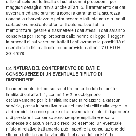
utilizzati solo per le finalità di cui ai commi precedenti; per
maggiori dettagli si rinvia anche all’art. 5. Il trattamento dei dati
avverrà mediante strumenti idonei a garantirne la sicurezza
nonché la riservatezza e potrà essere effettuato con strumenti
cartacei e/o mediante strumenti automatizzati atti a
memorizzare, gestire e trasmettere i dati stessi. I dati saranno
conservati per i tempi prescritti dalle norme di legge. I soggetti
interessati di cui verranno trattati i dati avranno la possibilità di
esercitare il diritto all’oblio come previsto dall’art 17 G.P.D.R.
2016/679.
NATURA DEL CONFERIMENTO DEI DATI E
CONSEGUENZE DI UN EVENTUALE RIFIUTO DI
RISPONDERE
Il conferimento del consenso al trattamento dei dati per le
finalità di cui all’art. 1, commi 1 e 2, è obbligatorio
esclusivamente per le finalità indicate in relazione a ciascun
servizio, previa informativa resa nei modi stabiliti dalla legge. In
altri termini, le conseguenze di un eventuale rifiuto di rispondere
o di prestare il consenso sono sempre esplicitate e sono
connesse a ciascun servizio reso: ad esempio, un eventuale
rifiuto al relativo trattamento può impedire la consultazione del
sito con tutte le sue funzionalità (nel caso dei cookie), la