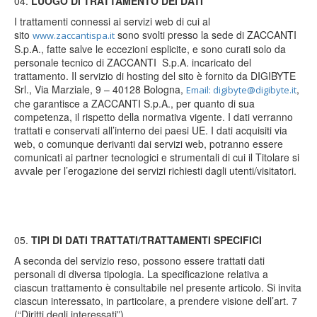
LUOGO DI TRATTAMENTO DEI DATI
I trattamenti connessi ai servizi web di cui al
sito
sono svolti presso la sede di ZACCANTI
www.zaccantispa.it
S.p.A., fatte salve le eccezioni esplicite, e sono curati solo da
personale tecnico di ZACCANTI S.p.A. incaricato del
trattamento. Il servizio di hosting del sito è fornito da DIGIBYTE
Srl., Via Marziale, 9 – 40128 Bologna,
,
Email: digibyte@digibyte.it
che garantisce a ZACCANTI S.p.A., per quanto di sua
competenza, il rispetto della normativa vigente. I dati verranno
trattati e conservati all’interno dei paesi UE. I dati acquisiti via
web, o comunque derivanti dai servizi web, potranno essere
comunicati ai partner tecnologici e strumentali di cui il Titolare si
avvale per l’erogazione dei servizi richiesti dagli utenti/visitatori.
TIPI DI DATI TRATTATI/TRATTAMENTI SPECIFICI
A seconda del servizio reso, possono essere trattati dati
personali di diversa tipologia. La specificazione relativa a
ciascun trattamento è consultabile nel presente articolo. Si invita
ciascun interessato, in particolare, a prendere visione dell’art. 7
(“Diritti degli interessati”).