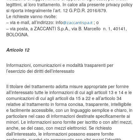
legittimi, al loro trattamento. In calce alla presente privacy policy
si riporta integralmente l’art. 12 G.P.D.R. 2016/679.
Le richieste vanno rivolte:
– via e-mail, all’indirizzo: info
; o
@zaccantispa.it
– via posta, a ZACCANTI S.p.A., via B. Marcello n. 1, 40141,
BOLOGNA.
Articolo 12
Informazioni, comunicazioni e modalità trasparenti per
l’esercizio dei diritti dell’interessato
Il titolare del trattamento adotta misure appropriate per fornire
all’interessato tutte le informazioni di cui agli articoli 13 e 14 e le
comunicazioni di cui agli articoli da 15 a 22 e all’articolo 34
relative al trattamento in forma concisa, trasparente, intelligibile
e facilmente accessibile, con un linguaggio semplice e chiaro, in
particolare nel caso di informazioni destinate specificamente ai
minori. Le informazioni sono fornite per iscritto o con altri mezzi,
anche, se del caso, con mezzi elettronici. Se richiesto
dall’interessato, le informazioni possono essere fornite
oralmente, purché sia comprovata con altri mezzi l’identità