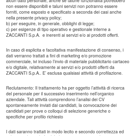
alcun dato personale, anche se talune funzionalità potrebbero
non essere disponibili e taluni servizi non potranno essere
forniti, come esposto e specificato a seconda dei casi anche
nella presente privacy policy;
b) per eseguire, in generale, obblighi di legge;
c) per esigenze di tipo operativo e gestionale interne a
ZACCANTI S.p.A. e inerenti ai servizi e/o ai prodotti offerti.
In caso di esplicita e facoltativa manifestazione di consenso, i
dati verranno trattati a fini di marketing e/o promozione
commerciale, ivi incluso l’invio di materiale pubblicitario cartaceo
e/o digitale, relativamente ai servizi e/o prodotti offerti da
ZACCANTI S.p.A.. E’ esclusa qualsiasi attività di profilazione.
Reclutamento: Il trattamento ha per oggetto l’attività di ricerca
del personale per il successivo inserimento nell’organico
aziendale. Tali attività comprendono l’analisi dei CV
spontaneamente inviati dai candidati, la convocazione dei
candidati per prove o colloqui di selezione generiche o
specifiche per profilo richiesto
I dati saranno trattati in modo lecito e secondo correttezza ed