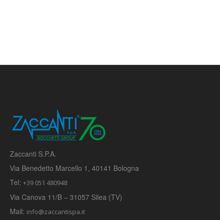
Zaccanti S.P.A.
Via Benedetto Marcello 1, 40141 Bologna
Tel:
+39 051 480948
Via Canova 11/B – 31057 Silea (TV)
Mail:
info@zaccantispa.it