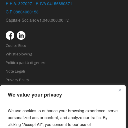
R.E.A. 327027 - P. IVA 04156880371
C.F 08864080158
Capitale Sociale: €1.040.000,00 i.v.
Codice Etico
Whistleblowing
Politica parità di genere
Note Legali
Privacy Policy
Cookie Law
We value your privacy
Matomo Analytics
Certificato UNI EN ISO 9001
We use cookies to enhance your browsing experience, serve
Certificato UNI/PdR 125
personalized ads or content, and analyze our traffic. By
Area Riservata
clicking "Accept All", you consent to our use of