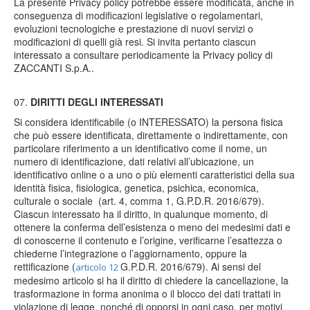
La presente Privacy policy potrebbe essere modificata, anche in
conseguenza di modificazioni legislative o regolamentari,
evoluzioni tecnologiche e prestazione di nuovi servizi o
modificazioni di quelli già resi. Si invita pertanto ciascun
interessato a consultare periodicamente la Privacy policy di
ZACCANTI S.p.A..
DIRITTI DEGLI INTERESSATI
Si considera identificabile (o INTERESSATO) la persona fisica
che può essere identificata, direttamente o indirettamente, con
particolare riferimento a un identificativo come il nome, un
numero di identificazione, dati relativi all’ubicazione, un
identificativo online o a uno o più elementi caratteristici della sua
identità fisica, fisiologica, genetica, psichica, economica,
culturale o sociale (art. 4, comma 1, G.P.D.R. 2016/679).
Ciascun interessato ha il diritto, in qualunque momento, di
ottenere la conferma dell’esistenza o meno dei medesimi dati e
di conoscerne il contenuto e l’origine, verificarne l’esattezza o
chiederne l’integrazione o l’aggiornamento, oppure la
rettificazione (
G.P.D.R. 2016/679). Ai sensi del
articolo 12
medesimo articolo si ha il diritto di chiedere la cancellazione, la
trasformazione in forma anonima o il blocco dei dati trattati in
violazione di legge, nonché di opporsi in ogni caso, per motivi