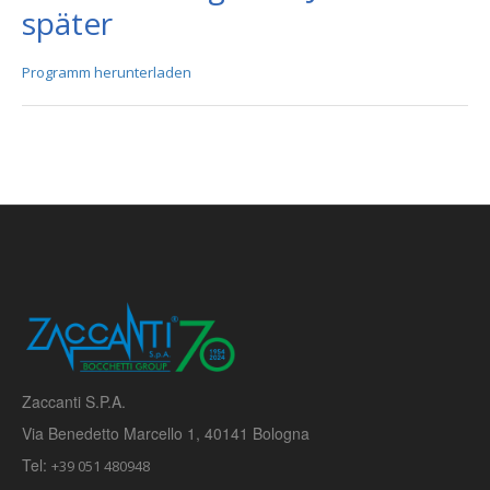
später
Programm herunterladen
Zaccanti S.P.A.
Via Benedetto Marcello 1, 40141 Bologna
Tel:
+39 051 480948