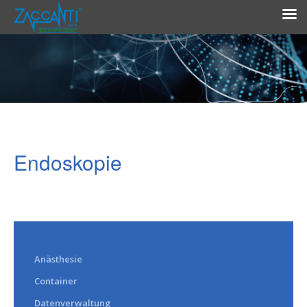
Endoskopie
Anästhesie
Container
Datenverwaltung