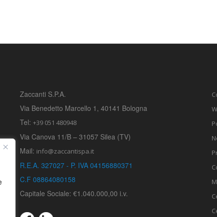
Zaccanti S.P.A.
C
Via Benedetto Marcello 1, 40141 Bologna
W
Tel:
+39 051 480948
P
Via Canova 11/B – 31057 Silea (TV)
N
Mail:
info@zaccantispa.it
P
R.E.A. 327027 - P. IVA 04156880371
C
C.F 08864080158
e
M
Capitale Sociale: €1.040.000,00 i.v.
C
C