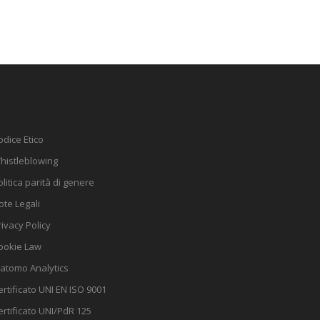
odice Etico
histleblowing
olitica parità di genere
ote Legali
rivacy Policy
ookie Law
atomo Analytics
ertificato UNI EN ISO 9001
ertificato UNI/PdR 125