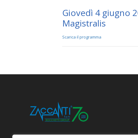
Giovedì 4 giugno 20
Magistralis
Scarica il programma