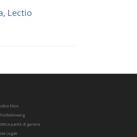
a, Lectio
odice Etico
histleblowing
olitica parità di genere
ote Legali