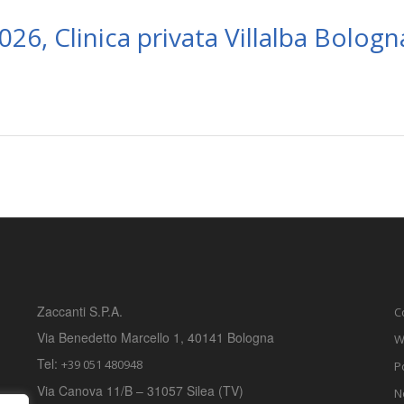
26, Clinica privata Villalba Bologn
Zaccanti S.P.A.
C
Via Benedetto Marcello 1, 40141 Bologna
W
Tel:
+39 051 480948
P
Via Canova 11/B – 31057 Silea (TV)
N